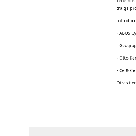
Tenemos 
traiga pr
Introducc
- ABUS Cy
- Geogra
- Otto-Ke
- Ce & Ce
Otras tie