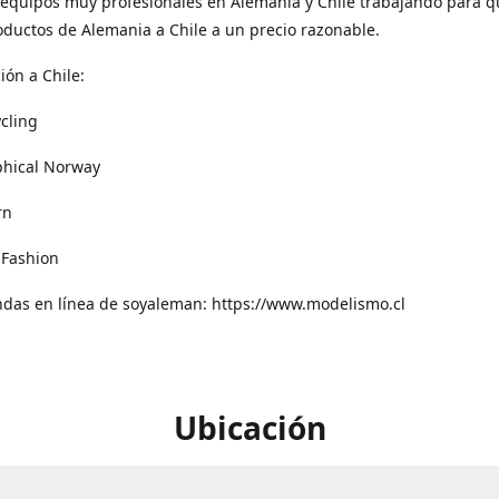
equipos muy profesionales en Alemania y Chile trabajando para q
oductos de Alemania a Chile a un precio razonable.
ión a Chile:
cling
phical Norway
rn
 Fashion
ndas en línea de soyaleman: https://www.modelismo.cl
Ubicación