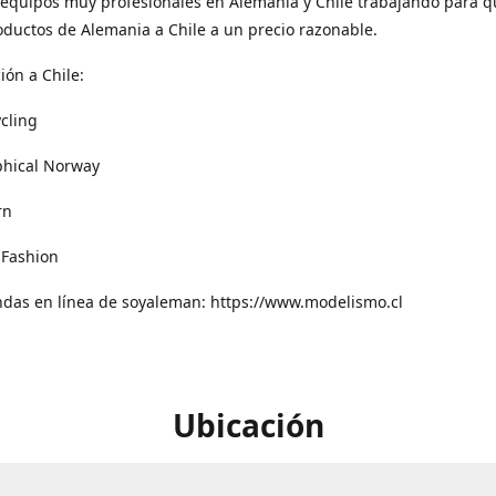
equipos muy profesionales en Alemania y Chile trabajando para q
oductos de Alemania a Chile a un precio razonable.
ión a Chile:
cling
phical Norway
rn
 Fashion
ndas en línea de soyaleman: https://www.modelismo.cl
Ubicación