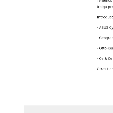
Tenemos 
traiga pr
Introducc
- ABUS Cy
- Geogra
- Otto-Ke
- Ce & Ce
Otras tie