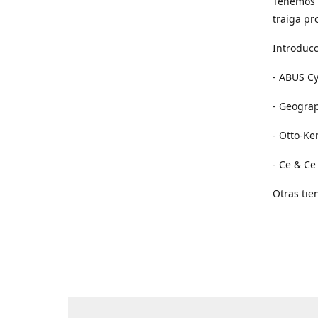
Tenemos 
traiga pr
Introducc
- ABUS Cy
- Geogra
- Otto-Ke
- Ce & Ce
Otras tie