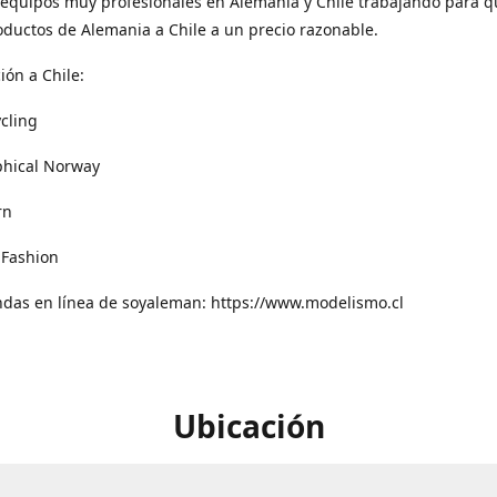
equipos muy profesionales en Alemania y Chile trabajando para q
oductos de Alemania a Chile a un precio razonable.
ión a Chile:
cling
phical Norway
rn
 Fashion
ndas en línea de soyaleman: https://www.modelismo.cl
Ubicación