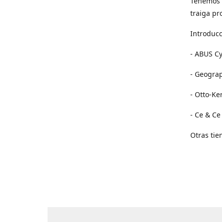
Tenemos 
traiga pr
Introducc
- ABUS Cy
- Geogra
- Otto-Ke
- Ce & Ce
Otras tie