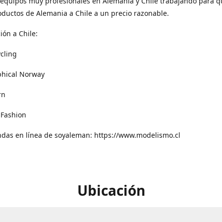
equipos muy profesionales en Alemania y Chile trabajando para q
oductos de Alemania a Chile a un precio razonable.
ión a Chile:
cling
phical Norway
rn
 Fashion
ndas en línea de soyaleman: https://www.modelismo.cl
Ubicación