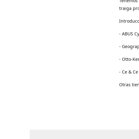
Tenemos 
traiga pr
Introducc
- ABUS Cy
- Geogra
- Otto-Ke
- Ce & Ce
Otras tie