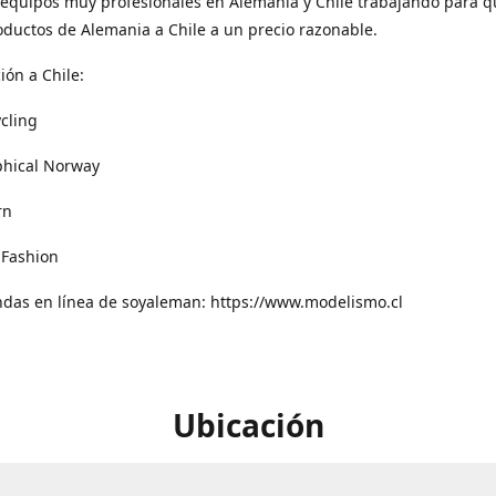
equipos muy profesionales en Alemania y Chile trabajando para q
oductos de Alemania a Chile a un precio razonable.
ión a Chile:
cling
phical Norway
rn
 Fashion
ndas en línea de soyaleman: https://www.modelismo.cl
Ubicación