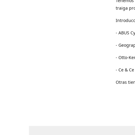
Tenemos 
traiga pr
Introducc
- ABUS Cy
- Geogra
- Otto-Ke
- Ce & Ce
Otras tie