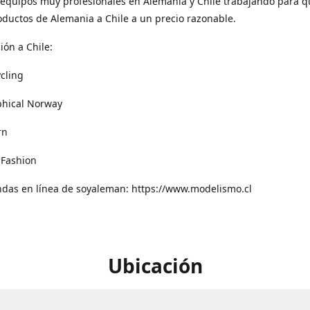
equipos muy profesionales en Alemania y Chile trabajando para q
oductos de Alemania a Chile a un precio razonable.
ión a Chile:
cling
phical Norway
rn
 Fashion
ndas en línea de soyaleman: https://www.modelismo.cl
Ubicación